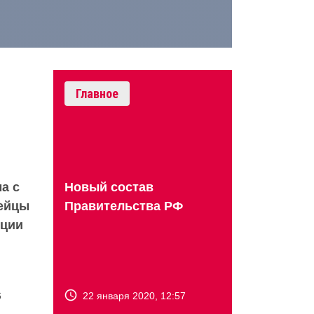
Главное
Новый состав
а с
Правительства РФ
ейцы
кции
22 января 2020, 12:57
6