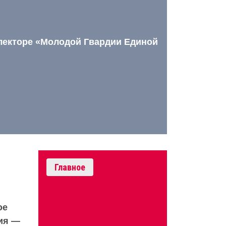
лекторе «Молодой Гвардии Единой
Главное
ое
ия —