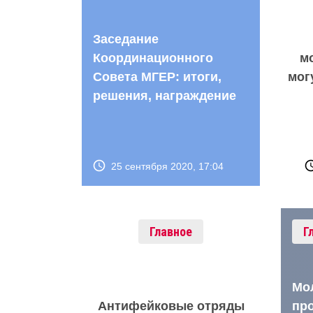
Заседание
Координационного
м
Совета МГЕР: итоги,
мог
решения, награждение
25 сентября 2020, 17:04
Главное
Г
Мо
Антифейковые отряды
пр