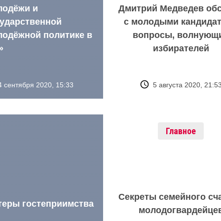
лодёжи и
Дмитрий Медведев об
сударственной
с молодыми кандида
лодёжной политике в
вопросы, волнующ
»
избирателей
4 сентября 2020, 15:33
5 августа 2020, 21:5
Главное
Секреты семейного сч
теры гостеприимства
молодогвардейце