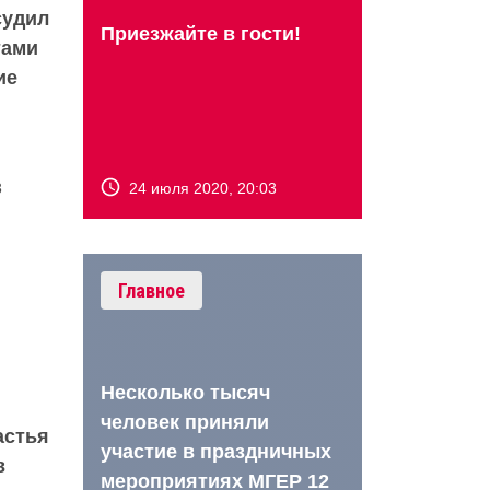
судил
Приезжайте в гости!
тами
ие
3
24 июля 2020, 20:03
Главное
Несколько тысяч
человек приняли
астья
участие в праздничных
в
мероприятиях МГЕР 12