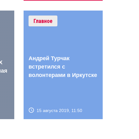
Главное
Андрей Турчак
X
встретился с
ная
волонтерами в Иркутске
15 августа 2019, 11:50