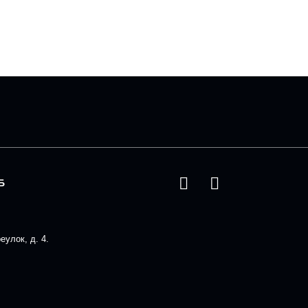
Б
улок, д. 4.