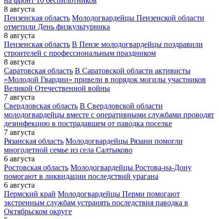
на фронт 10 беспилотников
8 августа
Пензенская область
Молодогвардейцы Пензенской области
отметили День физкультурника
8 августа
Пензенская область
В Пензе молодогвардейцы поздравили
строителей с профессиональным праздником
8 августа
Саратовская область
В Саратовской области активисты
«Молодой Гвардии» привели в порядок могилы участников
Великой Отечественной войны
7 августа
Свердловская область
В Свердловской области
молодогвардейцы вместе с оперативными службами проводят
дезинфекцию в пострадавшем от паводка поселке
7 августа
Рязанская область
Молодогвардейцы Рязани помогли
многодетной семье из села Салтыково
6 августа
Ростовская область
Молодогвардейцы Ростова-на-Дону
помогают в ликвидации последствий урагана
6 августа
Пермский край
Молодогвардейцы Перми помогают
экстренным службам устранять последствия паводка в
Октябрьском округе