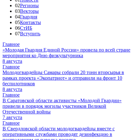
02
Регионы
03
Векторы
04
Гвардия
05
Контакты
06
СтИБ
07
Вступить
Главное
«Молодая Гвардия Единой России» провела по всей стране
мероприятия ко Дню физкультурника
8 августа
Главное
Молодогвардейцы Самары собрали 20 тонн вторсырья в
рамках проекта «Экопатриот» и отправили на фронт 10
беспилотников
8 августа
Главное
В Саратовской области активисты «Молодой Гвардии»
привели в порядок могилы участников Великой
Отечественной войны
7 августа
Главное
В Свердловской области молодогвардейцы вместе с
оперативными службами проводят дезинфекцию в
пострадавшем от паводка поселке