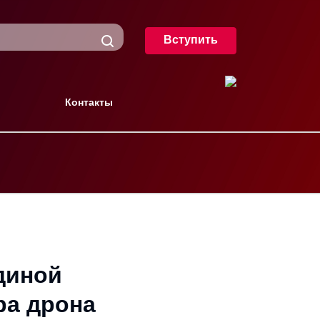
Вступить
Контакты
диной
ра дрона