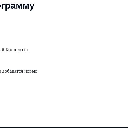
ограмму
ий Костомаха
м добавятся новые