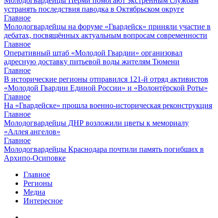
Молодогвардейцы Перми помогают экстренным службам
устранять последствия паводка в Октябрьском округе
Главное
Молодогвардейцы на форуме «Гвардейск» приняли участие в
дебатах, посвящённых актуальным вопросам современности
Главное
Оперативный штаб «Молодой Гвардии» организовал
адресную доставку питьевой воды жителям Тюмени
Главное
В исторические регионы отправился 121-й отряд активистов
«Молодой Гвардии Единой России» и «Волонтёрской Роты»
Главное
На «Гвардейске» прошла военно-историческая реконструкция
Главное
Молодогвардейцы ДНР возложили цветы к мемориалу
«Аллея ангелов»
Главное
Молодогвардейцы Краснодара почтили память погибших в
Архипо-Осиповке
Главное
Регионы
Медиа
Интересное