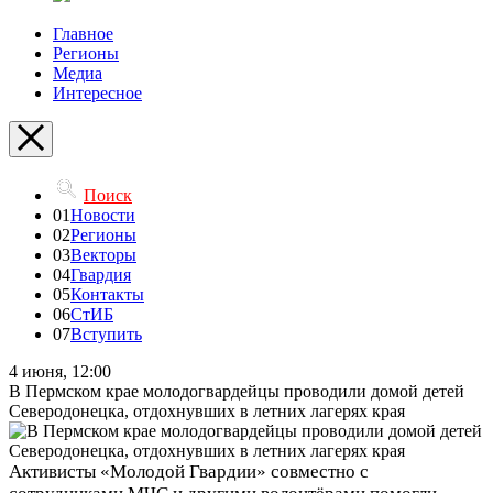
Главное
Регионы
Медиа
Интересное
Поиск
01
Новости
02
Регионы
03
Векторы
04
Гвардия
05
Контакты
06
СтИБ
07
Вступить
4 июня, 12:00
В Пермском крае молодогвардейцы проводили домой детей
Северодонецка, отдохнувших в летних лагерях края
Активисты «Молодой Гвардии» совместно с