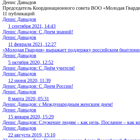
Денис Давыдов
Председатель Координационного совета ВОО «Молодая Гвард
11 публикаций
Денис Давыдов
1 сентября 2021, 14:43
Денис Давыдов: С Днем знаний!
Денис Давыдов
11 февраля 2021, 12:27
«Молодая Гвардия» выражает поддержку российским биатлони
Денис Давыдов
5 октября 2020, 12:52
Денис Давыдов: С Днём учителя!
Денис Давыдов
12 июня 2020, 11:39
Денис Давыдов: С Днем России!
Денис Давыдов
8 марта 2020, 05:31
Денис Давыдов: с Международным женским днем!
Денис Давыдов
15 января 2020, 15:29
Денис Давыдов: Служение людям – как цель, Послание – как ко
Денис Давыдов
22 августа 2019, 15:10