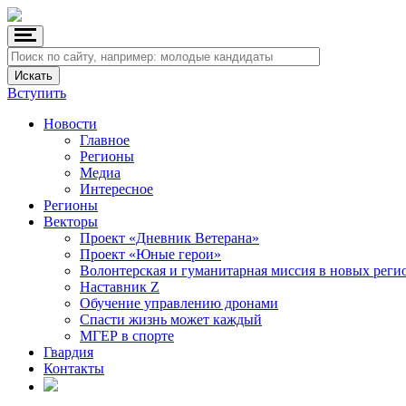
Вступить
Новости
Главное
Регионы
Медиа
Интересное
Регионы
Векторы
Проект «Дневник Ветерана»
Проект «Юные герои»
Волонтерская и гуманитарная миссия в новых реги
Наставник Z
Обучение управлению дронами
Спасти жизнь может каждый
МГЕР в спорте
Гвардия
Контакты