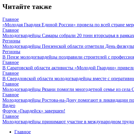
Читайте также
Главное
«Молодая Гвардия Единой России» провела по всей стране ме
Главное
Молодогвардейцы Самары собрали 20 тонн вторсырья в рамках
Регионы
Молодогвардейцы Пензенской области отметили День физкуль
Регионы
В Пензе молодогвардейцы поздравили строителей с професси
Главное
В Саратовской области активисты «Молодой Гвардии» привел
Главное
В Свердловской области молодогвардейцы вместе с оперативн
Главное
Молодогвардейцы Рязани помогли многодетной семье из села 
Главное
Молодогвардейцы Ростова-на-Дону помогают в ликвидации по
Видео
Форум «Гвардейск» завершен!
Главное
Молодогвардейцы принимают участие в международном трудов
Главное