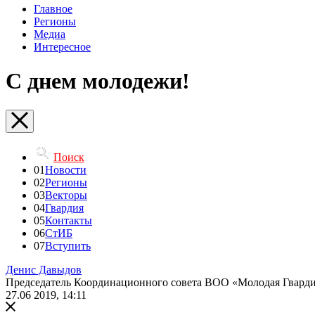
Главное
Регионы
Медиа
Интересное
С днем молодежи!
Поиск
01
Новости
02
Регионы
03
Векторы
04
Гвардия
05
Контакты
06
СтИБ
07
Вступить
Денис Давыдов
Председатель Координационного совета ВОО «Молодая Гвард
27.06 2019, 14:11