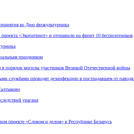
роприятия ко Дню физкультурника
 проекта «Экопатриот» и отправили на фронт 10 беспилотников
турника
ональным праздником
и в порядок могилы участников Великой Отечественной войны
ыми службами проводят дезинфекцию в пострадавшем от паводк
Салтыково
следствий урагана
ом проекте «Словом и делом» в Республике Беларусь