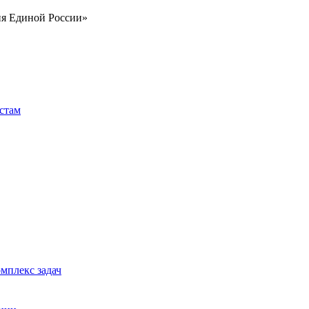
ия Единой России»
стам
мплекс задач