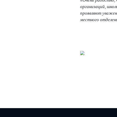
«Очень радостно, 
организаций, шко
проявляют уважени
местного отделе