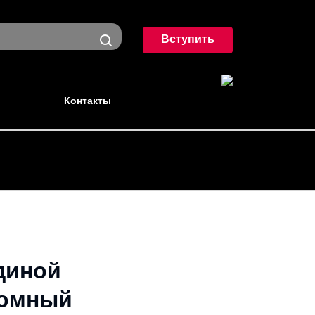
Вступить
Контакты
диной
ромный