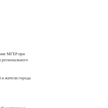
ение МГЕР при
и регионального
 и жители города