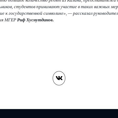
что большое количество ребят из Казани, представителей
льников, студентов принимают участие в таких важных ме
е к государственной символике», — рассказал руководител
ния МГЕР
Риф Хуснутдинов.