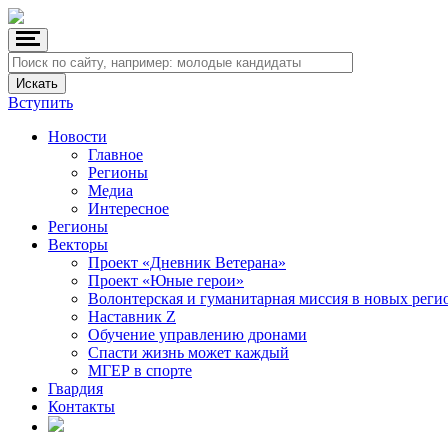
Вступить
Новости
Главное
Регионы
Медиа
Интересное
Регионы
Векторы
Проект «Дневник Ветерана»
Проект «Юные герои»
Волонтерская и гуманитарная миссия в новых реги
Наставник Z
Обучение управлению дронами
Спасти жизнь может каждый
МГЕР в спорте
Гвардия
Контакты