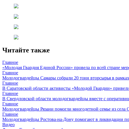
Читайте также
Главное
«Молодая Гвардия Единой России» провела по всей стране ме
Главное
Молодогвардейцы Самары собрали 20 тонн вторсырья в рамках
Главное
В Саратовской области активисты «Молодой Гвардии» привел
Главное
В Свердловской области молодогвардейцы вместе с оперативн
Главное
Молодогвардейцы Рязани помогли многодетной семье из села 
Главное
Молодогвардейцы Ростова-на-Дону помогают в ликвидации по
Видео