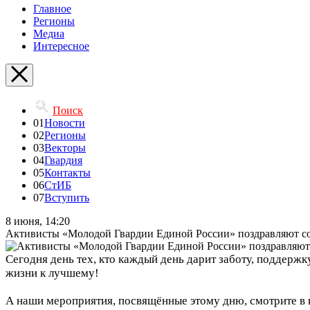
Главное
Регионы
Медиа
Интересное
Поиск
01
Новости
02
Регионы
03
Векторы
04
Гвардия
05
Контакты
06
СтИБ
07
Вступить
8 июня, 14:20
Активисты «Молодой Гвардии Единой России» поздравляют с
Сегодня день тех, кто каждый день дарит заботу, поддерж
жизни к лучшему!
А наши мероприятия, посвящённые этому дню, смотрите в 