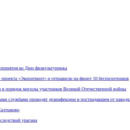
роприятия ко Дню физкультурника
 проекта «Экопатриот» и отправили на фронт 10 беспилотников
и в порядок могилы участников Великой Отечественной войны
ыми службами проводят дезинфекцию в пострадавшем от паводк
Салтыково
следствий урагана