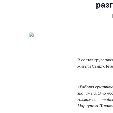
раз
В состав груза та
жители Санкт-Пете
«Работа гуманита
значимый. Это люд
возможное, чтобы
Мариуполя
Никита