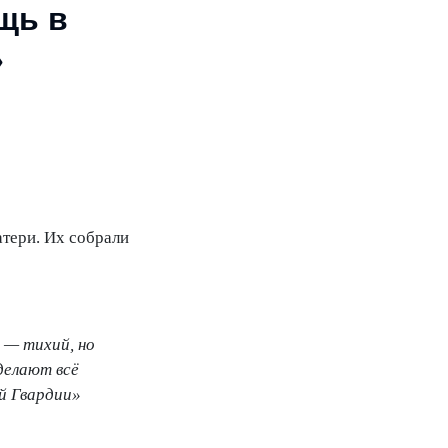
щь в
»
тери. Их собрали
 — тихий, но
делают всё
й Гвардии»