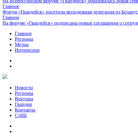
На Всероссийском форуме «Гвардейск» образовалась новая сем
Главное
Форум «Гвардейск» посетила молодежная делегация из Белару
Главное
На форуме «Гвардейск» подписаны новые соглашения о сотруд
Главное
Регионы
Медиа
Интересное
Новости
Регионы
Векторы
Гвардия
Контакты
СтИБ