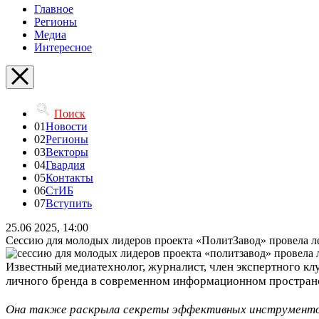
Главное
Регионы
Медиа
Интересное
Поиск
01
Новости
02
Регионы
03
Векторы
04
Гвардия
05
Контакты
06
СтИБ
07
Вступить
25.06 2025, 14:00
Сессию для молодых лидеров проекта «ПолитЗавод» провела л
Известный медиатехнолог, журналист, член экспертного к
личного бренда в современном информационном пространс
Она также раскрыла секреты эффективных инструментов 