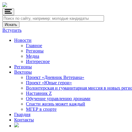
Вступить
Новости
Главное
Регионы
Медиа
Интересное
Регионы
Векторы
Проект «Дневник Ветерана»
Проект «Юные герои»
Волонтерская и гуманитарная миссия в новых реги
Наставник Z
Обучение управлению дронами
Спасти жизнь может каждый
МГЕР в спорте
Гвардия
Контакты