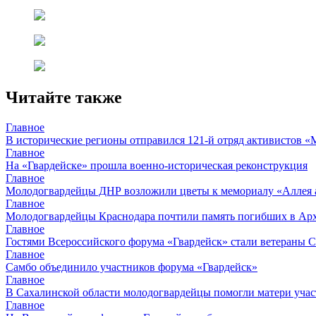
Читайте также
Главное
В исторические регионы отправился 121-й отряд активистов 
Главное
На «Гвардейске» прошла военно-историческая реконструкция
Главное
Молодогвардейцы ДНР возложили цветы к мемориалу «Аллея 
Главное
Молодогвардейцы Краснодара почтили память погибших в Ар
Главное
Гостями Всероссийского форума «Гвардейск» стали ветераны 
Главное
Самбо объединило участников форума «Гвардейск»
Главное
В Сахалинской области молодогвардейцы помогли матери уча
Главное