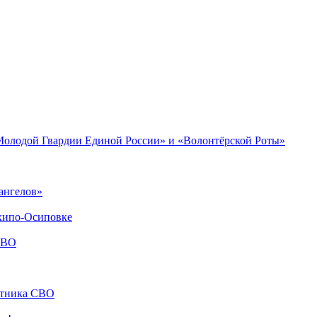
«Молодой Гвардии Единой России» и «Волонтёрской Роты»
ангелов»
хипо-Осиповке
СВО
стника СВО