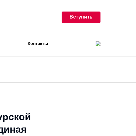
Вступить
Контакты
урской
диная