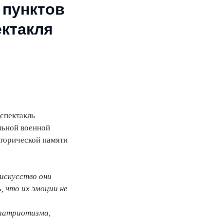
 пунктов
ектакля
спектакль
льной военной
сторической памяти
искусство они
 что их эмоции не
 патриотизма,