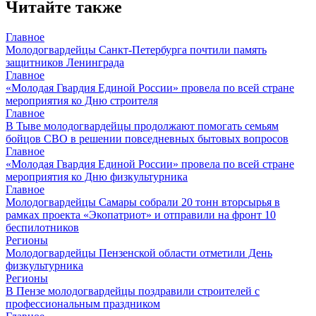
Читайте также
Главное
Молодогвардейцы Санкт-Петербурга почтили память
защитников Ленинграда
Главное
«Молодая Гвардия Единой России» провела по всей стране
мероприятия ко Дню строителя
Главное
В Тыве молодогвардейцы продолжают помогать семьям
бойцов СВО в решении повседневных бытовых вопросов
Главное
«Молодая Гвардия Единой России» провела по всей стране
мероприятия ко Дню физкультурника
Главное
Молодогвардейцы Самары собрали 20 тонн вторсырья в
рамках проекта «Экопатриот» и отправили на фронт 10
беспилотников
Регионы
Молодогвардейцы Пензенской области отметили День
физкультурника
Регионы
В Пензе молодогвардейцы поздравили строителей с
профессиональным праздником