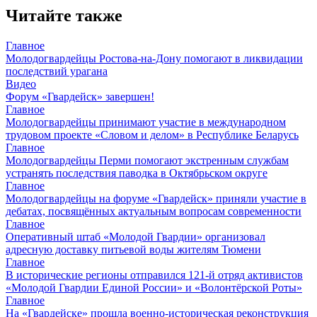
Читайте также
Главное
Молодогвардейцы Ростова-на-Дону помогают в ликвидации
последствий урагана
Видео
Форум «Гвардейск» завершен!
Главное
Молодогвардейцы принимают участие в международном
трудовом проекте «Словом и делом» в Республике Беларусь
Главное
Молодогвардейцы Перми помогают экстренным службам
устранять последствия паводка в Октябрьском округе
Главное
Молодогвардейцы на форуме «Гвардейск» приняли участие в
дебатах, посвящённых актуальным вопросам современности
Главное
Оперативный штаб «Молодой Гвардии» организовал
адресную доставку питьевой воды жителям Тюмени
Главное
В исторические регионы отправился 121-й отряд активистов
«Молодой Гвардии Единой России» и «Волонтёрской Роты»
Главное
На «Гвардейске» прошла военно-историческая реконструкция