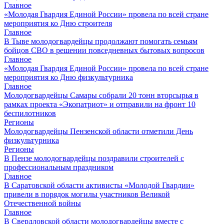
Главное
«Молодая Гвардия Единой России» провела по всей стране
мероприятия ко Дню строителя
Главное
В Тыве молодогвардейцы продолжают помогать семьям
бойцов СВО в решении повседневных бытовых вопросов
Главное
«Молодая Гвардия Единой России» провела по всей стране
мероприятия ко Дню физкультурника
Главное
Молодогвардейцы Самары собрали 20 тонн вторсырья в
рамках проекта «Экопатриот» и отправили на фронт 10
беспилотников
Регионы
Молодогвардейцы Пензенской области отметили День
физкультурника
Регионы
В Пензе молодогвардейцы поздравили строителей с
профессиональным праздником
Главное
В Саратовской области активисты «Молодой Гвардии»
привели в порядок могилы участников Великой
Отечественной войны
Главное
В Свердловской области молодогвардейцы вместе с