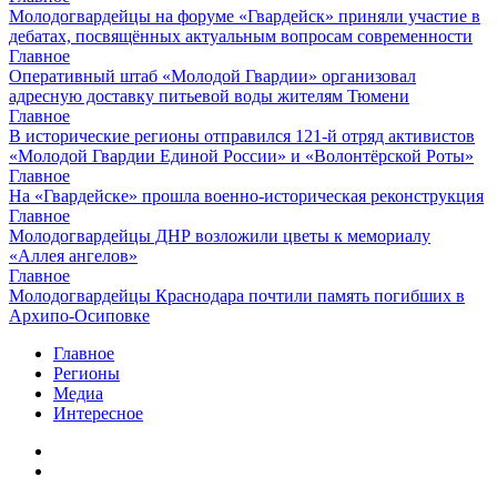
Молодогвардейцы на форуме «Гвардейск» приняли участие в
дебатах, посвящённых актуальным вопросам современности
Главное
Оперативный штаб «Молодой Гвардии» организовал
адресную доставку питьевой воды жителям Тюмени
Главное
В исторические регионы отправился 121-й отряд активистов
«Молодой Гвардии Единой России» и «Волонтёрской Роты»
Главное
На «Гвардейске» прошла военно-историческая реконструкция
Главное
Молодогвардейцы ДНР возложили цветы к мемориалу
«Аллея ангелов»
Главное
Молодогвардейцы Краснодара почтили память погибших в
Архипо-Осиповке
Главное
Регионы
Медиа
Интересное