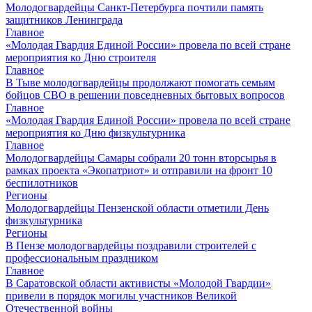
Молодогвардейцы Санкт-Петербурга почтили память
защитников Ленинграда
Главное
«Молодая Гвардия Единой России» провела по всей стране
мероприятия ко Дню строителя
Главное
В Тыве молодогвардейцы продолжают помогать семьям
бойцов СВО в решении повседневных бытовых вопросов
Главное
«Молодая Гвардия Единой России» провела по всей стране
мероприятия ко Дню физкультурника
Главное
Молодогвардейцы Самары собрали 20 тонн вторсырья в
рамках проекта «Экопатриот» и отправили на фронт 10
беспилотников
Регионы
Молодогвардейцы Пензенской области отметили День
физкультурника
Регионы
В Пензе молодогвардейцы поздравили строителей с
профессиональным праздником
Главное
В Саратовской области активисты «Молодой Гвардии»
привели в порядок могилы участников Великой
Отечественной войны