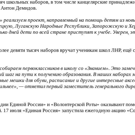
яч школьных наборов, в том числе канцелярские принадлежн
 Антон Демидов.
 реализуем проект, направленный на помощь детям из новых
онецкую, Луганскую Народные Республики, Запорожскую и Х
ко дней дети по всей стране приступят к учебе. Уверен, э
олее девяти тысяч наборов вручат ученикам школ ЛНР, ещё 
бираем первоклассников в школу со «Знанием». Это замеч
й шаг на пути к получению образования. В наших наборах 
ые мешки для обуви, расписание и другие интересные акс
сильнее», — отметил первый заместитель генерального ди
рдии Единой России» и «Волонтерской Роты» оказывают пом
. 17 июля «Единая Россия» запустила ежегодную акцию «Со