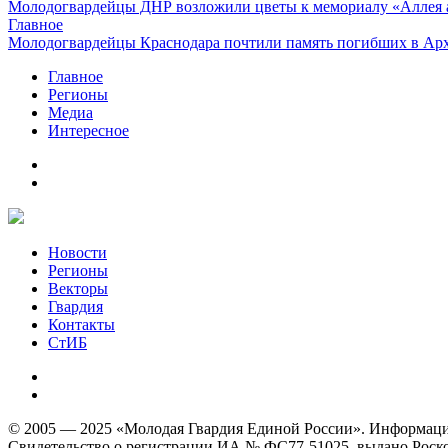
Молодогвардейцы ДНР возложили цветы к мемориалу «Аллея 
Главное
Молодогвардейцы Краснодара почтили память погибших в Ар
Главное
Регионы
Медиа
Интересное
Новости
Регионы
Векторы
Гвардия
Контакты
СтИБ
© 2005 — 2025 «Молодая Гвардия Единой России». Информацион
Свидетельство о регистрации ИА № ФС77-51025, выдано Роском