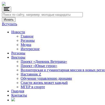
Вступить
Новости
Главное
Регионы
Медиа
Интересное
Регионы
Векторы
Проект «Дневник Ветерана»
Проект «Юные герои»
Волонтерская и гуманитарная миссия в новых реги
Наставник Z
Обучение управлению дронами
Спасти жизнь может каждый
МГЕР в спорте
Гвардия
Контакты