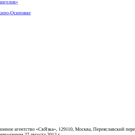
ангелов»
хипо-Осиповке
ное агентство «СвЯзка», 129110, Москва, Переяславский переул
надзором 27 августа 2012 г.