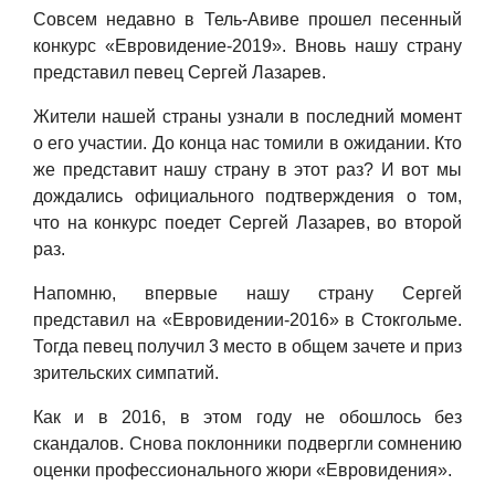
Совсем недавно в Тель-Авиве прош
е
л песенный
конкурс
«
Евровидение-2019
»
. Вновь нашу страну
представил певец Сергей Лазарев.
Жители нашей страны узнали в последний момент
о его участии. До конца нас томили в ожидании. Кто
же представит нашу страну в этот раз? И вот мы
дождались официального подтверждения о том,
что на конкурс поедет Сергей Лазарев, во второй
раз.
Напомню, впервые нашу страну Сергей
представил на
«
Евровидении-2016
»
в Стокгольме.
Тогда певец получил 3 место в общем зачете и приз
зрительских симпатий.
Как и в 2016, в этом году не обошлось без
скандалов. Снова поклонник
и
подвергли сомнени
ю
оценки профессионального жюри
«
Евровидения
»
.