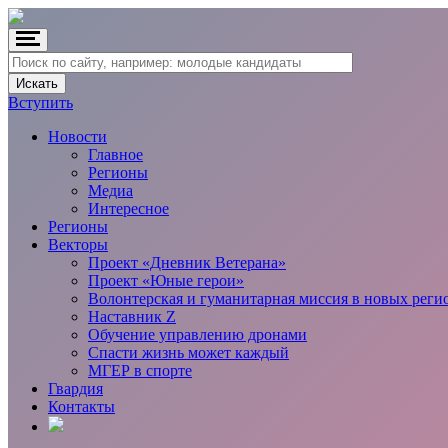
Вступить
Новости
Главное
Регионы
Медиа
Интересное
Регионы
Векторы
Проект «Дневник Ветерана»
Проект «Юные герои»
Волонтерская и гуманитарная миссия в новых реги
Наставник Z
Обучение управлению дронами
Спасти жизнь может каждый
МГЕР в спорте
Гвардия
Контакты