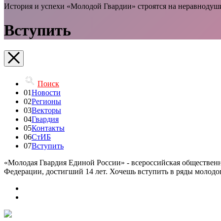
История и успехи «Молодой Гвардии» строятся на неравнодуш
Вступить
Поиск
01
Новости
02
Регионы
03
Векторы
04
Гвардия
05
Контакты
06
СтИБ
07
Вступить
«Молодая Гвардия Единой России» - всероссийская общественн
Федерации, достигший 14 лет. Хочешь вступить в ряды молод