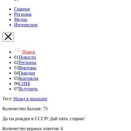
Главное
Регионы
Медиа
Интересное
Поиск
01
Новости
02
Регионы
03
Векторы
04
Гвардия
05
Контакты
06
СтИБ
07
Вступить
Тест:
Назад в прошлое
Количество баллов: 75
Да ты рожден в СССР! Дай пять, старик!
Количество верных ответов: 6