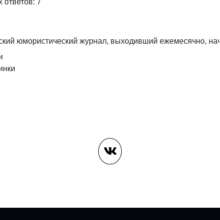
 ответов: 7
ский юмористический журнал, выходивший ежемесячно, нач
и
инки