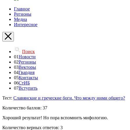
Главное
Регионы
Медиа
Интересное
Поиск
01
Новости
02
Регионы
03
Векторы
04
Гвардия
05
Контакты
06
СтИБ
07
Вступить
Тест:
Славянские и греческие боги. Что между ними общего?
Количество баллов: 37
Хороший результат! Но пора вспомнить мифологию.
Количество верных ответов: 3