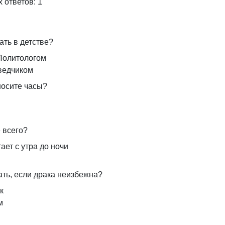
 ответов: 1
ать в детстве?
Политологом
ведчиком
носите часы?
 всего?
ает с утра до ночи
ать, если драка неизбежна?
к
м