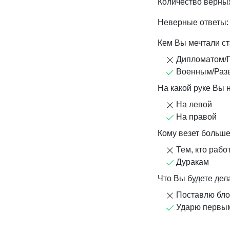
Количество верных
Неверные ответы:
Кем Вы мечтали ст
Дипломатом/
Военным/Раз
На какой руке Вы 
На левой
На правой
Кому везет больше
Тем, кто работ
Дуракам
Что Вы будете дел
Поставлю бло
Ударю первы