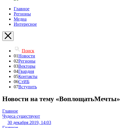
Главное
Регионы
Медиа
Интересное
Поиск
01
Новости
02
Регионы
03
Векторы
04
Гвардия
05
Контакты
06
СтИБ
07
Вступить
Новости на тему «ВоплощатьМечты»
Главное
Чудеса существуют
30 декабря 2019, 14:03
Главное