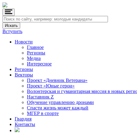
Вступить
Новости
Главное
Регионы
Медиа
Интересное
Регионы
Векторы
Проект «Дневник Ветерана»
Проект «Юные герои»
Волонтерская и гуманитарная миссия в новых реги
Наставник Z
Обучение управлению дронами
Спасти жизнь может каждый
МГЕР в спорте
Гвардия
Контакты