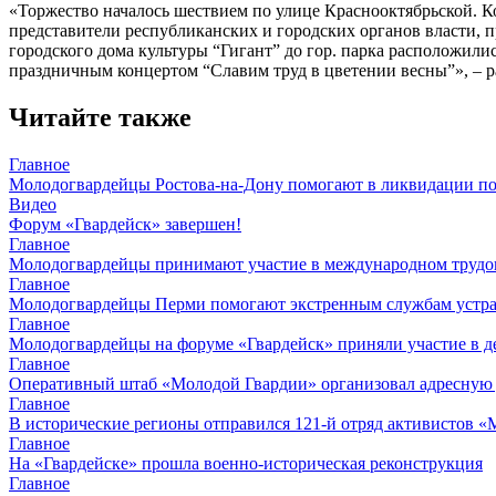
«Торжество началось шествием по улице Краснооктябрьской. К
представители республиканских и городских органов власти, 
городского дома культуры “Гигант” до гор. парка расположили
праздничным концертом “Славим труд в цветении весны”», – р
Читайте также
Главное
Молодогвардейцы Ростова-на-Дону помогают в ликвидации по
Видео
Форум «Гвардейск» завершен!
Главное
Молодогвардейцы принимают участие в международном трудов
Главное
Молодогвардейцы Перми помогают экстренным службам устран
Главное
Молодогвардейцы на форуме «Гвардейск» приняли участие в д
Главное
Оперативный штаб «Молодой Гвардии» организовал адресную
Главное
В исторические регионы отправился 121-й отряд активистов 
Главное
На «Гвардейске» прошла военно-историческая реконструкция
Главное