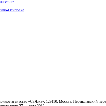
ангелов»
хипо-Осиповке
ное агентство «СвЯзка», 129110, Москва, Переяславский переул
надзором 27 августа 2012 г.