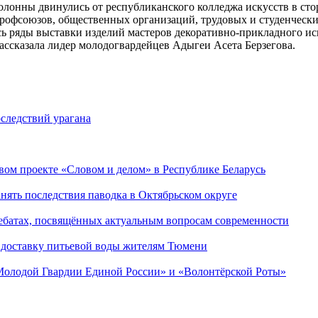
олонны двинулись от республиканского колледжа искусств в сто
профсоюзов, общественных организаций, трудовых и студенчески
сь ряды выставки изделий мастеров декоративно-прикладного ис
ассказала лидер молодогвардейцев Адыгеи Асета Берзегова.
следствий урагана
ом проекте «Словом и делом» в Республике Беларусь
ять последствия паводка в Октябрьском округе
ебатах, посвящённых актуальным вопросам современности
 доставку питьевой воды жителям Тюмени
«Молодой Гвардии Единой России» и «Волонтёрской Роты»