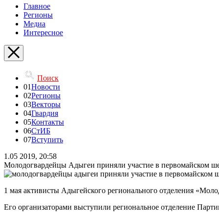
Главное
Регионы
Медиа
Интересное
Поиск
01
Новости
02
Регионы
03
Векторы
04
Гвардия
05
Контакты
06
СтИБ
07
Вступить
1.05 2019, 20:58
Молодогвардейцы Адыгеи приняли участие в первомайском ш
1 мая активисты Адыгейского регионального отделения «Моло
Его организаторами выступили региональное отделение Парти