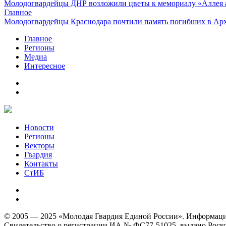
Молодогвардейцы ДНР возложили цветы к мемориалу «Аллея 
Главное
Молодогвардейцы Краснодара почтили память погибших в Ар
Главное
Регионы
Медиа
Интересное
Новости
Регионы
Векторы
Гвардия
Контакты
СтИБ
© 2005 — 2025 «Молодая Гвардия Единой России». Информацион
Свидетельство о регистрации ИА № ФС77-51025, выдано Роском