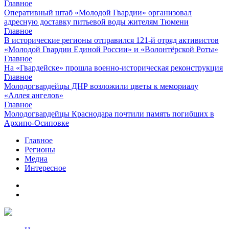
Главное
Оперативный штаб «Молодой Гвардии» организовал
адресную доставку питьевой воды жителям Тюмени
Главное
В исторические регионы отправился 121-й отряд активистов
«Молодой Гвардии Единой России» и «Волонтёрской Роты»
Главное
На «Гвардейске» прошла военно-историческая реконструкция
Главное
Молодогвардейцы ДНР возложили цветы к мемориалу
«Аллея ангелов»
Главное
Молодогвардейцы Краснодара почтили память погибших в
Архипо-Осиповке
Главное
Регионы
Медиа
Интересное