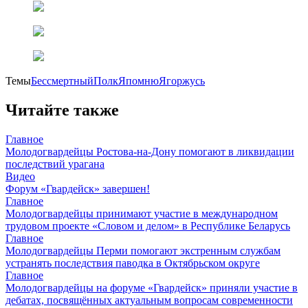
Темы
БессмертныйПолк
ЯпомнюЯгоржусь
Читайте также
Главное
Молодогвардейцы Ростова-на-Дону помогают в ликвидации
последствий урагана
Видео
Форум «Гвардейск» завершен!
Главное
Молодогвардейцы принимают участие в международном
трудовом проекте «Словом и делом» в Республике Беларусь
Главное
Молодогвардейцы Перми помогают экстренным службам
устранять последствия паводка в Октябрьском округе
Главное
Молодогвардейцы на форуме «Гвардейск» приняли участие в
дебатах, посвящённых актуальным вопросам современности