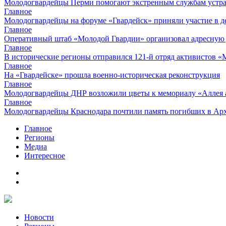
Молодогвардейцы Перми помогают экстренным службам устран
Главное
Молодогвардейцы на форуме «Гвардейск» приняли участие в д
Главное
Оперативный штаб «Молодой Гвардии» организовал адресную
Главное
В исторические регионы отправился 121-й отряд активистов 
Главное
На «Гвардейске» прошла военно-историческая реконструкция
Главное
Молодогвардейцы ДНР возложили цветы к мемориалу «Аллея 
Главное
Молодогвардейцы Краснодара почтили память погибших в Ар
Главное
Регионы
Медиа
Интересное
Новости