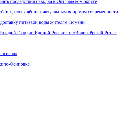
ять последствия паводка в Октябрьском округе
ебатах, посвящённых актуальным вопросам современности
 доставку питьевой воды жителям Тюмени
«Молодой Гвардии Единой России» и «Волонтёрской Роты»
ангелов»
хипо-Осиповке