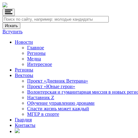
Вступить
Новости
Главное
Регионы
Медиа
Интересное
Регионы
Векторы
Проект «Дневник Ветерана»
Проект «Юные герои»
Волонтерская и гуманитарная миссия в новых реги
Наставник Z
Обучение управлению дронами
Спасти жизнь может каждый
МГЕР в спорте
Гвардия
Контакты