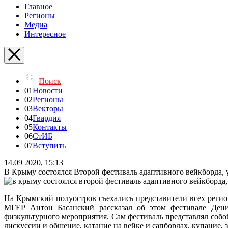
Главное
Регионы
Медиа
Интересное
Поиск
01
Новости
02
Регионы
03
Векторы
04
Гвардия
05
Контакты
06
СтИБ
07
Вступить
14.09 2020, 15:13
В Крыму состоялся Второй фестиваль адаптивного вейкборда, 
На Крымский полуостров съехались представители всех регио
МГЕР Антон Басанский рассказал об этом фестивале Денис
физкультурного мероприятия. Сам фестиваль представлял собо
дискуссии и общение, катание на вейке и сапбордах, купание,