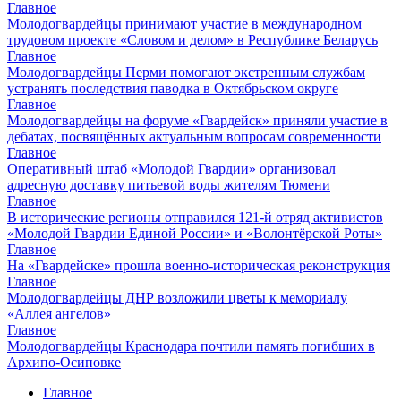
Главное
Молодогвардейцы принимают участие в международном
трудовом проекте «Словом и делом» в Республике Беларусь
Главное
Молодогвардейцы Перми помогают экстренным службам
устранять последствия паводка в Октябрьском округе
Главное
Молодогвардейцы на форуме «Гвардейск» приняли участие в
дебатах, посвящённых актуальным вопросам современности
Главное
Оперативный штаб «Молодой Гвардии» организовал
адресную доставку питьевой воды жителям Тюмени
Главное
В исторические регионы отправился 121-й отряд активистов
«Молодой Гвардии Единой России» и «Волонтёрской Роты»
Главное
На «Гвардейске» прошла военно-историческая реконструкция
Главное
Молодогвардейцы ДНР возложили цветы к мемориалу
«Аллея ангелов»
Главное
Молодогвардейцы Краснодара почтили память погибших в
Архипо-Осиповке
Главное