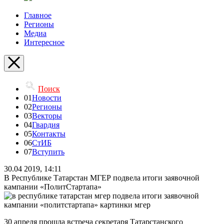
Главное
Регионы
Медиа
Интересное
Поиск
01
Новости
02
Регионы
03
Векторы
04
Гвардия
05
Контакты
06
СтИБ
07
Вступить
30.04 2019, 14:11
В Республике Татарстан МГЕР подвела итоги заявочной
кампании «ПолитСтартапа»
30 апреля прошла встреча секретаря Татарстанского