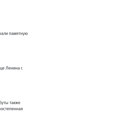
вали памятную
це Ленина г.
буты также
рвостепенная