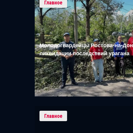
Главное
Молодогвардейцы Ростова-на-Дон
ликвидации последствий урагана
Главное