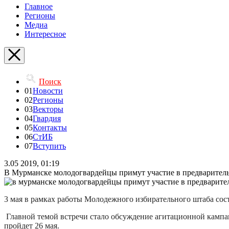
Главное
Регионы
Медиа
Интересное
Поиск
01
Новости
02
Регионы
03
Векторы
04
Гвардия
05
Контакты
06
СтИБ
07
Вступить
3.05 2019, 01:19
В Мурманске молодогвардейцы примут участие в предварител
3 мая в рамках работы Молодежного избирательного штаба сос
Главной темой встречи стало обсуждение агитационной кампа
пройдет 26 мая.