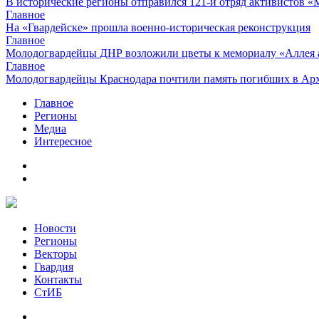
В исторические регионы отправился 121-й отряд активистов 
Главное
На «Гвардейске» прошла военно-историческая реконструкция
Главное
Молодогвардейцы ДНР возложили цветы к мемориалу «Аллея 
Главное
Молодогвардейцы Краснодара почтили память погибших в Ар
Главное
Регионы
Медиа
Интересное
Новости
Регионы
Векторы
Гвардия
Контакты
СтИБ