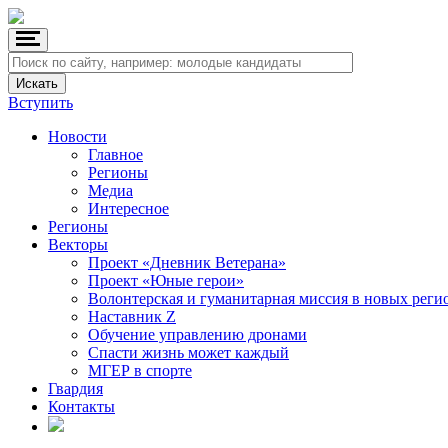
Вступить
Новости
Главное
Регионы
Медиа
Интересное
Регионы
Векторы
Проект «Дневник Ветерана»
Проект «Юные герои»
Волонтерская и гуманитарная миссия в новых реги
Наставник Z
Обучение управлению дронами
Спасти жизнь может каждый
МГЕР в спорте
Гвардия
Контакты