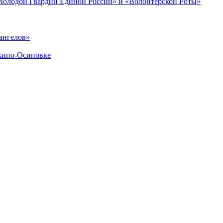
«Молодой Гвардии Единой России» и «Волонтёрской Роты»
ангелов»
хипо-Осиповке