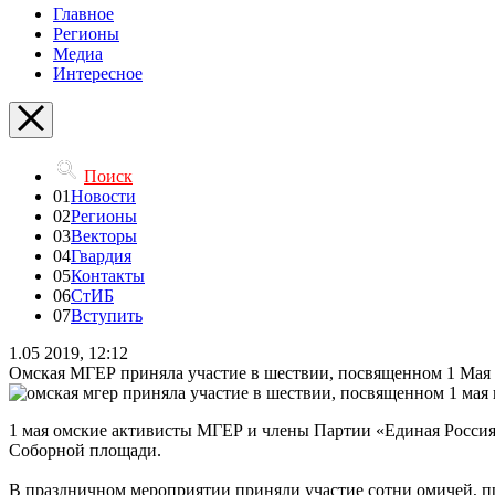
Главное
Регионы
Медиа
Интересное
Поиск
01
Новости
02
Регионы
03
Векторы
04
Гвардия
05
Контакты
06
СтИБ
07
Вступить
1.05 2019, 12:12
Омская МГЕР приняла участие в шествии, посвященном 1 Мая
1 мая омские активисты МГЕР и члены Партии «Единая Россия
Соборной площади.
В праздничном мероприятии приняли участие сотни омичей, пр