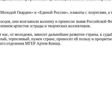
Молодой Гвардии» и «Единой России», плакаты с лозунгами, а
осцев, они возглавили колонну и пронесли знамя Российской Ф
ением артистов эстрады и творческих коллективов.
т нас, от молодежи, зависит дальнейшее развитие страны, к су
ый, терпеливый, нужен стране, приносит ей пользу и процветани
ного отделения МГЕР Артем Коншу.