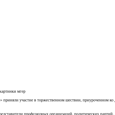
» приняли участие в торжественном шествии, приуроченном ко 
едставители профсоюзных организаций, политических партий, З