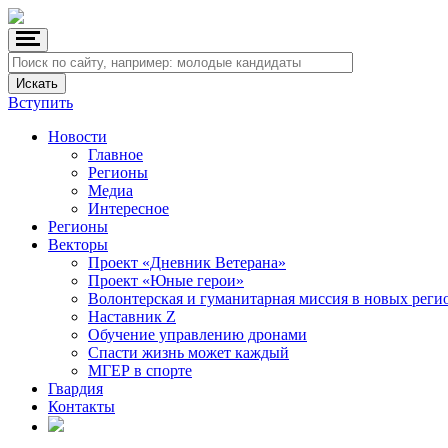
Вступить
Новости
Главное
Регионы
Медиа
Интересное
Регионы
Векторы
Проект «Дневник Ветерана»
Проект «Юные герои»
Волонтерская и гуманитарная миссия в новых реги
Наставник Z
Обучение управлению дронами
Спасти жизнь может каждый
МГЕР в спорте
Гвардия
Контакты