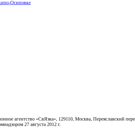
хипо-Осиповке
ное агентство «СвЯзка», 129110, Москва, Переяславский переул
надзором 27 августа 2012 г.