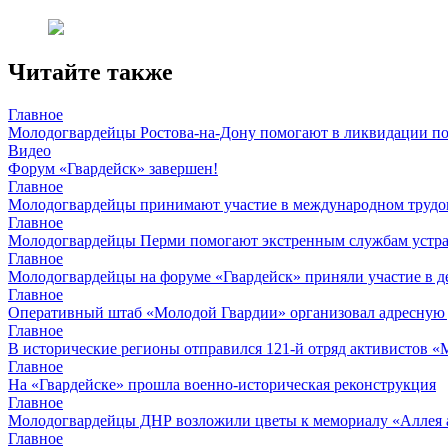
Читайте также
Главное
Молодогвардейцы Ростова-на-Дону помогают в ликвидации по
Видео
Форум «Гвардейск» завершен!
Главное
Молодогвардейцы принимают участие в международном трудов
Главное
Молодогвардейцы Перми помогают экстренным службам устран
Главное
Молодогвардейцы на форуме «Гвардейск» приняли участие в д
Главное
Оперативный штаб «Молодой Гвардии» организовал адресную
Главное
В исторические регионы отправился 121-й отряд активистов 
Главное
На «Гвардейске» прошла военно-историческая реконструкция
Главное
Молодогвардейцы ДНР возложили цветы к мемориалу «Аллея 
Главное