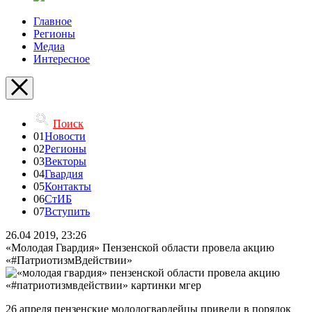
Главное
Регионы
Медиа
Интересное
Поиск
01
Новости
02
Регионы
03
Векторы
04
Гвардия
05
Контакты
06
СтИБ
07
Вступить
26.04 2019, 23:26
«Молодая Гвардия» Пензенской области провела акцию
«#ПатриотизмВдействии»
26 апреля пензенские молодогвардейцы привели в порядок