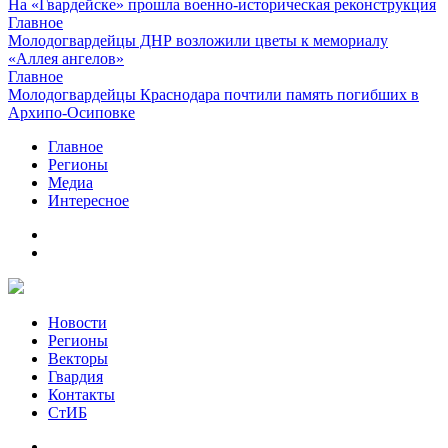
На «Гвардейске» прошла военно-историческая реконструкция
Главное
Молодогвардейцы ДНР возложили цветы к мемориалу
«Аллея ангелов»
Главное
Молодогвардейцы Краснодара почтили память погибших в
Архипо-Осиповке
Главное
Регионы
Медиа
Интересное
Новости
Регионы
Векторы
Гвардия
Контакты
СтИБ