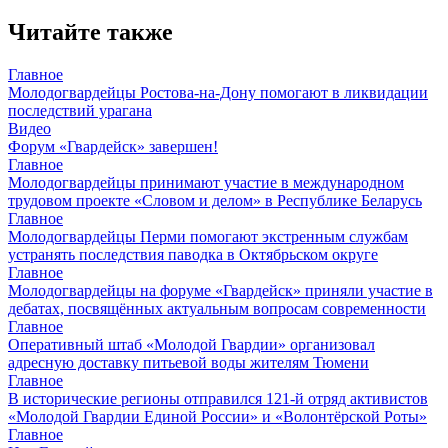
Читайте также
Главное
Молодогвардейцы Ростова-на-Дону помогают в ликвидации
последствий урагана
Видео
Форум «Гвардейск» завершен!
Главное
Молодогвардейцы принимают участие в международном
трудовом проекте «Словом и делом» в Республике Беларусь
Главное
Молодогвардейцы Перми помогают экстренным службам
устранять последствия паводка в Октябрьском округе
Главное
Молодогвардейцы на форуме «Гвардейск» приняли участие в
дебатах, посвящённых актуальным вопросам современности
Главное
Оперативный штаб «Молодой Гвардии» организовал
адресную доставку питьевой воды жителям Тюмени
Главное
В исторические регионы отправился 121-й отряд активистов
«Молодой Гвардии Единой России» и «Волонтёрской Роты»
Главное