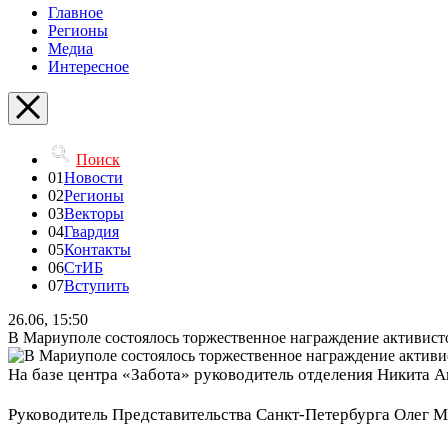
Главное
Регионы
Медиа
Интересное
Поиск
01
Новости
02
Регионы
03
Векторы
04
Гвардия
05
Контакты
06
СтИБ
07
Вступить
26.06, 15:50
В Мариуполе состоялось торжественное награждение активис
На базе центра «Забота» руководитель отделения Никита 
Руководитель Представительства Санкт-Петербурга Олег М