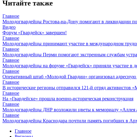
Читайте также
Главное
Молодогвардейцы Ростова-на-Дону помогают в ликвидации по
Видео
Форум «Гвардейск» завершен!
Главное
Молодогвардейцы принимают участие в международном трудов
Главное
Молодогвардейцы Перми помогают экстренным службам устран
Главное
Молодогвардейцы на форуме «Гвардейск» приняли участие в д
Главное
Оперативный штаб «Молодой Гвардии» организовал адресную
Главное
В исторические регионы отправился 121-й отряд активистов 
Главное
На «Гвардейске» прошла военно-историческая реконструкция
Главное
Молодогвардейцы ДНР возложили цветы к мемориалу «Аллея 
Главное
Молодогвардейцы Краснодара почтили память погибших в Ар
Главное
Регионы