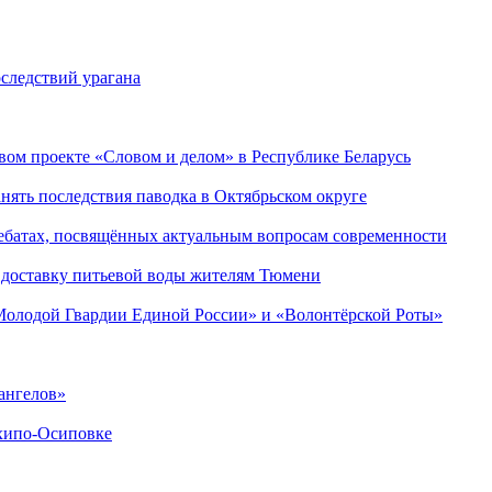
следствий урагана
ом проекте «Словом и делом» в Республике Беларусь
ять последствия паводка в Октябрьском округе
ебатах, посвящённых актуальным вопросам современности
 доставку питьевой воды жителям Тюмени
«Молодой Гвардии Единой России» и «Волонтёрской Роты»
ангелов»
хипо-Осиповке