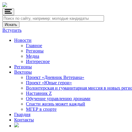
Вступить
Новости
Главное
Регионы
Медиа
Интересное
Регионы
Векторы
Проект «Дневник Ветерана»
Проект «Юные герои»
Волонтерская и гуманитарная миссия в новых реги
Наставник Z
Обучение управлению дронами
Спасти жизнь может каждый
МГЕР в спорте
Гвардия
Контакты