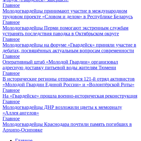
Главное
Молодогвардейцы принимают участие в международном
трудовом проекте «Словом и делом» в Республике Беларусь
Главное
Молодогвардейцы Перми помогают экстренным службам
устранять последствия паводка в Октябрьском округе
Главное
Молодогвардейцы на форуме «Гвардейск» приняли участие в
дебатах, посвящённых актуальным вопросам современности
Главное
Оперативный штаб «Молодой Гвардии» организовал
адресную доставку питьевой воды жителям Тюмени
Главное
В исторические регионы отправился 121-й отряд активистов
«Молодой Гвардии Единой России» и «Волонтёрской Роты»
Главное
На «Гвардейске» прошла военно-историческая реконструкция
Главное
Молодогвардейцы ДНР возложили цветы к мемориалу
«Аллея ангелов»
Главное
Молодогвардейцы Краснодара почтили память погибших в
Архипо-Осиповке
Главное