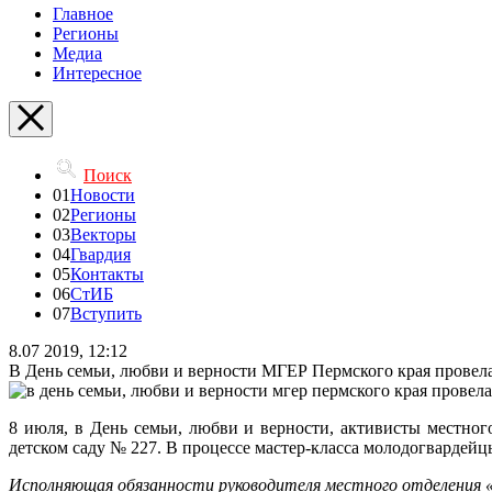
Главное
Регионы
Медиа
Интересное
Поиск
01
Новости
02
Регионы
03
Векторы
04
Гвардия
05
Контакты
06
СтИБ
07
Вступить
8.07 2019, 12:12
В День семьи, любви и верности МГЕР Пермского края провела
8 июля, в
День семьи, любви и верности,
активисты местног
детском саду № 227. В процессе мастер-класса молодогвардейц
Исполняющая обязанности руководителя местного отделения «