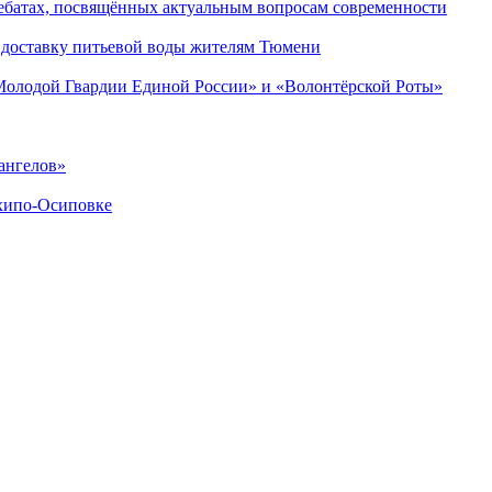
ебатах, посвящённых актуальным вопросам современности
 доставку питьевой воды жителям Тюмени
«Молодой Гвардии Единой России» и «Волонтёрской Роты»
ангелов»
хипо-Осиповке