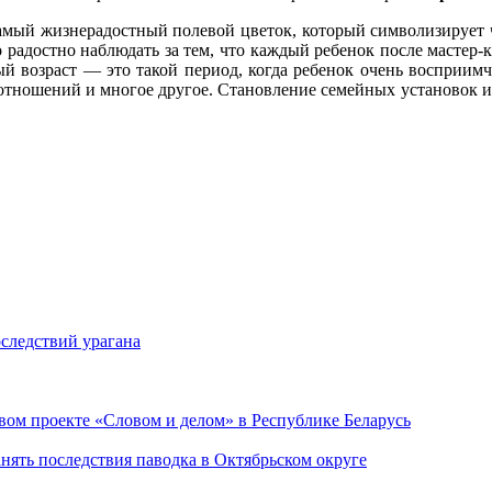
самый жизнерадостный полевой цветок, который символизирует
 радостно наблюдать за тем, что каждый ребенок после мастер-к
й возраст — это такой период, когда ребенок очень восприим
отношений и многое другое. Становление семейных установок 
следствий урагана
ом проекте «Словом и делом» в Республике Беларусь
ять последствия паводка в Октябрьском округе