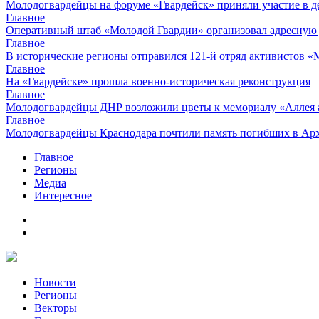
Молодогвардейцы на форуме «Гвардейск» приняли участие в д
Главное
Оперативный штаб «Молодой Гвардии» организовал адресную
Главное
В исторические регионы отправился 121-й отряд активистов 
Главное
На «Гвардейске» прошла военно-историческая реконструкция
Главное
Молодогвардейцы ДНР возложили цветы к мемориалу «Аллея 
Главное
Молодогвардейцы Краснодара почтили память погибших в Ар
Главное
Регионы
Медиа
Интересное
Новости
Регионы
Векторы