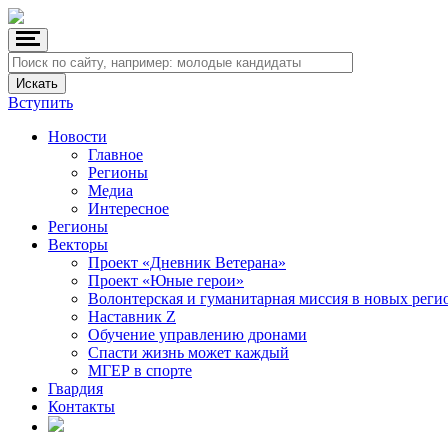
Вступить
Новости
Главное
Регионы
Медиа
Интересное
Регионы
Векторы
Проект «Дневник Ветерана»
Проект «Юные герои»
Волонтерская и гуманитарная миссия в новых реги
Наставник Z
Обучение управлению дронами
Спасти жизнь может каждый
МГЕР в спорте
Гвардия
Контакты