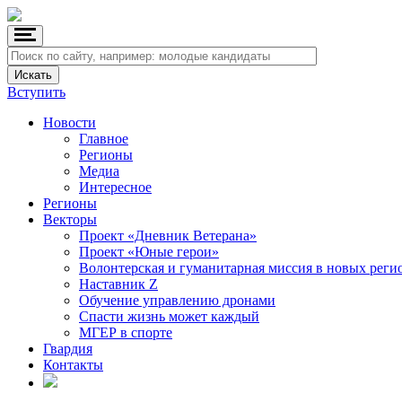
Вступить
Новости
Главное
Регионы
Медиа
Интересное
Регионы
Векторы
Проект «Дневник Ветерана»
Проект «Юные герои»
Волонтерская и гуманитарная миссия в новых реги
Наставник Z
Обучение управлению дронами
Спасти жизнь может каждый
МГЕР в спорте
Гвардия
Контакты