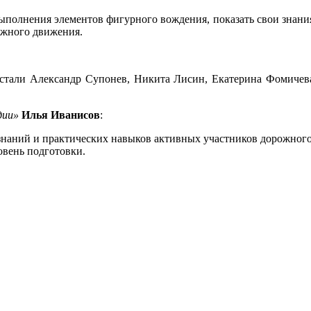
полнения элементов фигурного вождения, показать свои знания
рожного движения.
 стали Александр Супонев, Никита Лисин, Екатерина Фомичева
дии»
Илья Иванисов
:
знаний и практических навыков активных участников дорожного
овень подготовки.