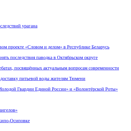
следствий урагана
ом проекте «Словом и делом» в Республике Беларусь
ять последствия паводка в Октябрьском округе
ебатах, посвящённых актуальным вопросам современности
 доставку питьевой воды жителям Тюмени
«Молодой Гвардии Единой России» и «Волонтёрской Роты»
ангелов»
хипо-Осиповке