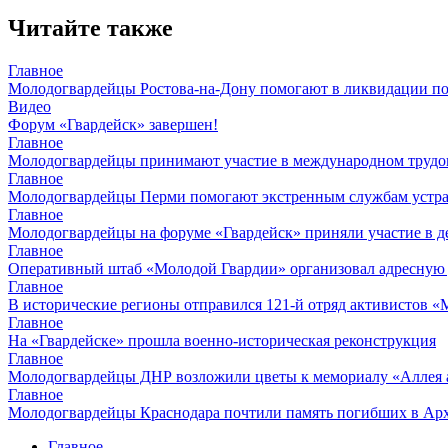
Читайте также
Главное
Молодогвардейцы Ростова-на-Дону помогают в ликвидации по
Видео
Форум «Гвардейск» завершен!
Главное
Молодогвардейцы принимают участие в международном трудов
Главное
Молодогвардейцы Перми помогают экстренным службам устран
Главное
Молодогвардейцы на форуме «Гвардейск» приняли участие в д
Главное
Оперативный штаб «Молодой Гвардии» организовал адресную
Главное
В исторические регионы отправился 121-й отряд активистов 
Главное
На «Гвардейске» прошла военно-историческая реконструкция
Главное
Молодогвардейцы ДНР возложили цветы к мемориалу «Аллея 
Главное
Молодогвардейцы Краснодара почтили память погибших в Ар
Главное