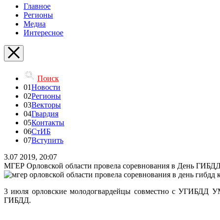
Главное
Регионы
Медиа
Интересное
Поиск
01
Новости
02
Регионы
03
Векторы
04
Гвардия
05
Контакты
06
СтИБ
07
Вступить
3.07 2019, 20:07
МГЕР Орловской области провела соревнования в День ГИБД
3 июля орловские молодогвардейцы совместно с УГИБДД УМ
ГИБДД.