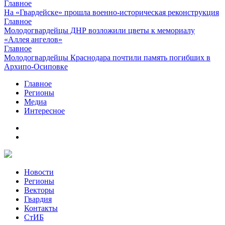
Главное
На «Гвардейске» прошла военно-историческая реконструкция
Главное
Молодогвардейцы ДНР возложили цветы к мемориалу
«Аллея ангелов»
Главное
Молодогвардейцы Краснодара почтили память погибших в
Архипо-Осиповке
Главное
Регионы
Медиа
Интересное
Новости
Регионы
Векторы
Гвардия
Контакты
СтИБ