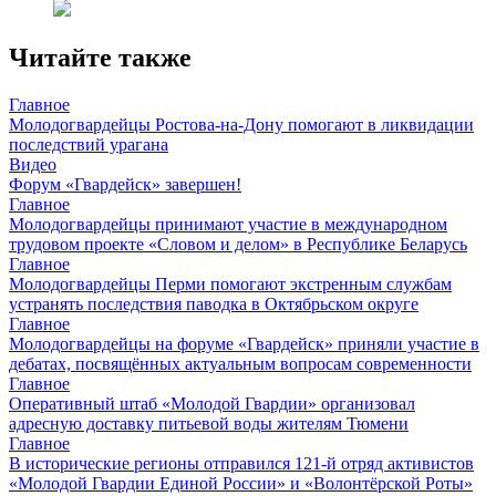
Читайте также
Главное
Молодогвардейцы Ростова-на-Дону помогают в ликвидации
последствий урагана
Видео
Форум «Гвардейск» завершен!
Главное
Молодогвардейцы принимают участие в международном
трудовом проекте «Словом и делом» в Республике Беларусь
Главное
Молодогвардейцы Перми помогают экстренным службам
устранять последствия паводка в Октябрьском округе
Главное
Молодогвардейцы на форуме «Гвардейск» приняли участие в
дебатах, посвящённых актуальным вопросам современности
Главное
Оперативный штаб «Молодой Гвардии» организовал
адресную доставку питьевой воды жителям Тюмени
Главное
В исторические регионы отправился 121-й отряд активистов
«Молодой Гвардии Единой России» и «Волонтёрской Роты»