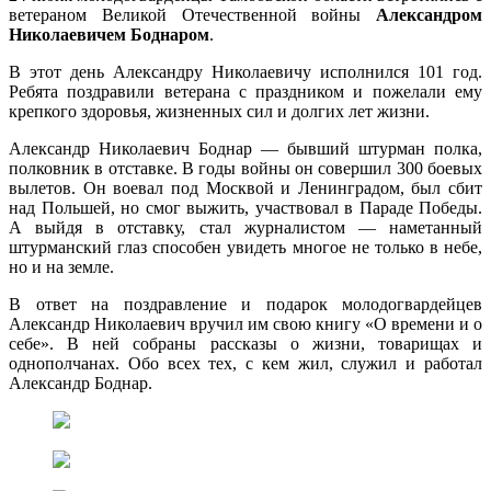
ветераном Великой Отечественной войны
Александром
Николаевичем Боднаром
.
В этот день Александру Николаевичу исполнился 101 год.
Ребята поздравили ветерана с праздником и пожелали ему
крепкого здоровья, жизненных сил и долгих лет жизни.
Александр Николаевич Боднар — бывший штурман полка,
полковник в отставке. В годы войны он совершил 300 боевых
вылетов. Он воевал под Москвой и Ленинградом, был сбит
над Польшей, но смог выжить, участвовал в Параде Победы.
А выйдя в отставку, стал журналистом — наметанный
штурманский глаз способен увидеть многое не только в небе,
но и на земле.
В ответ на поздравление и подарок молодогвардейцев
Александр Николаевич вручил им свою книгу «О времени и о
себе». В ней собраны рассказы о жизни, товарищах и
однополчанах. Обо всех тех, с кем жил, служил и работал
Александр Боднар.