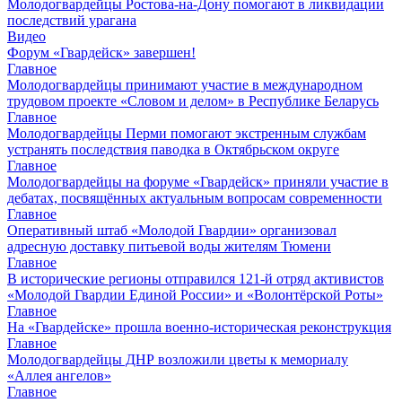
Молодогвардейцы Ростова-на-Дону помогают в ликвидации
последствий урагана
Видео
Форум «Гвардейск» завершен!
Главное
Молодогвардейцы принимают участие в международном
трудовом проекте «Словом и делом» в Республике Беларусь
Главное
Молодогвардейцы Перми помогают экстренным службам
устранять последствия паводка в Октябрьском округе
Главное
Молодогвардейцы на форуме «Гвардейск» приняли участие в
дебатах, посвящённых актуальным вопросам современности
Главное
Оперативный штаб «Молодой Гвардии» организовал
адресную доставку питьевой воды жителям Тюмени
Главное
В исторические регионы отправился 121-й отряд активистов
«Молодой Гвардии Единой России» и «Волонтёрской Роты»
Главное
На «Гвардейске» прошла военно-историческая реконструкция
Главное
Молодогвардейцы ДНР возложили цветы к мемориалу
«Аллея ангелов»
Главное