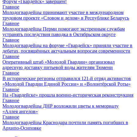
Форум «Гвардейск» завершен!
Главное
Молодогвардейцы принимают участие в международном
трудовом проекте «Словом и делом» в Республике Беларусь
Главное
Молодогвардейцы Перми помогают экстренным службам
устранять последствия паводка в Октябрьском округе
Главное
Молодогвардейцы на форуме «Гвардейск» приняли участие в
дебатах, посвящённых актуальным вопросам современности
Главное
Оперативный штаб «Молодой Гвардии» организовал
адресную доставку питьевой воды жителям Тюмени
Главное
В исторические регионы отправился 121-й отряд активистов
«Молодой Гвардии Единой России» и «Волонтёрской Роты»
Главное
На «Гвардейске» прошла военно-историческая реконструкция
Главное
Молодогвардейцы ДНР возложили цветы к мемориалу
«Аллея ангелов»
Главное
Молодогвардейцы Краснодара почтили память погибших в
Архипо-Осиповке