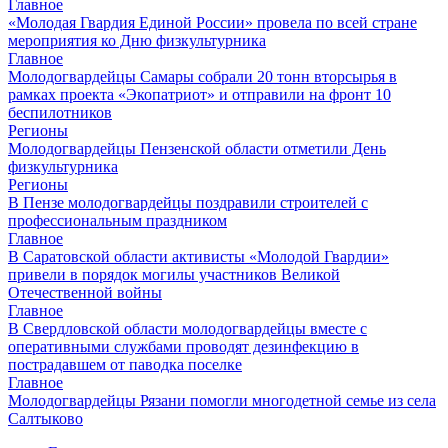
Главное
«Молодая Гвардия Единой России» провела по всей стране
мероприятия ко Дню физкультурника
Главное
Молодогвардейцы Самары собрали 20 тонн вторсырья в
рамках проекта «Экопатриот» и отправили на фронт 10
беспилотников
Регионы
Молодогвардейцы Пензенской области отметили День
физкультурника
Регионы
В Пензе молодогвардейцы поздравили строителей с
профессиональным праздником
Главное
В Саратовской области активисты «Молодой Гвардии»
привели в порядок могилы участников Великой
Отечественной войны
Главное
В Свердловской области молодогвардейцы вместе с
оперативными службами проводят дезинфекцию в
пострадавшем от паводка поселке
Главное
Молодогвардейцы Рязани помогли многодетной семье из села
Салтыково