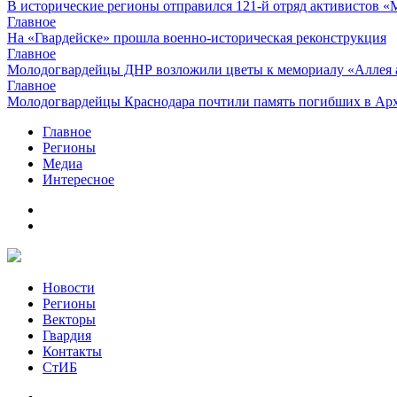
В исторические регионы отправился 121-й отряд активистов 
Главное
На «Гвардейске» прошла военно-историческая реконструкция
Главное
Молодогвардейцы ДНР возложили цветы к мемориалу «Аллея 
Главное
Молодогвардейцы Краснодара почтили память погибших в Ар
Главное
Регионы
Медиа
Интересное
Новости
Регионы
Векторы
Гвардия
Контакты
СтИБ