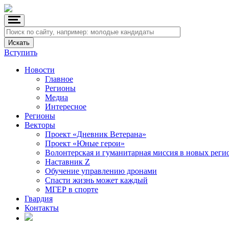
Вступить
Новости
Главное
Регионы
Медиа
Интересное
Регионы
Векторы
Проект «Дневник Ветерана»
Проект «Юные герои»
Волонтерская и гуманитарная миссия в новых реги
Наставник Z
Обучение управлению дронами
Спасти жизнь может каждый
МГЕР в спорте
Гвардия
Контакты