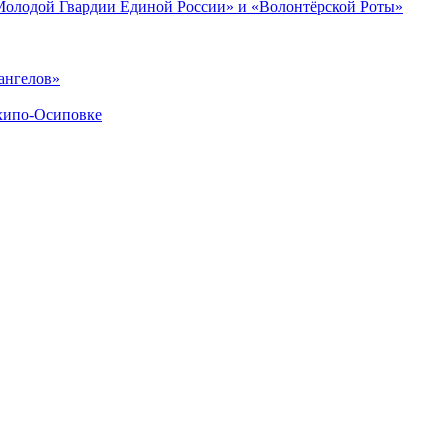
«Молодой Гвардии Единой России» и «Волонтёрской Роты»
ангелов»
хипо-Осиповке