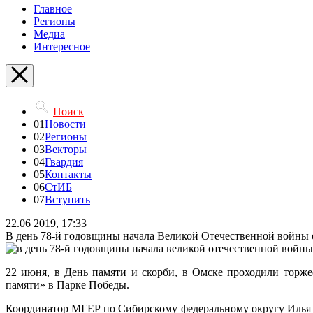
Главное
Регионы
Медиа
Интересное
Поиск
01
Новости
02
Регионы
03
Векторы
04
Гвардия
05
Контакты
06
СтИБ
07
Вступить
22.06 2019, 17:33
В день 78-й годовщины начала Великой Отечественной войны
22 июня, в День памяти и скорби, в Омске проходили торж
памяти» в Парке Победы.
Координатор МГЕР по Сибирскому федеральному округу Илья 