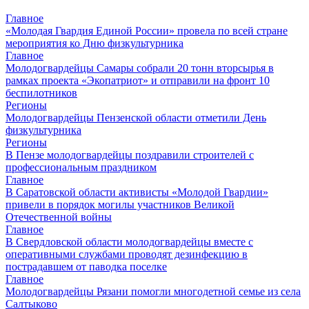
Главное
«Молодая Гвардия Единой России» провела по всей стране
мероприятия ко Дню физкультурника
Главное
Молодогвардейцы Самары собрали 20 тонн вторсырья в
рамках проекта «Экопатриот» и отправили на фронт 10
беспилотников
Регионы
Молодогвардейцы Пензенской области отметили День
физкультурника
Регионы
В Пензе молодогвардейцы поздравили строителей с
профессиональным праздником
Главное
В Саратовской области активисты «Молодой Гвардии»
привели в порядок могилы участников Великой
Отечественной войны
Главное
В Свердловской области молодогвардейцы вместе с
оперативными службами проводят дезинфекцию в
пострадавшем от паводка поселке
Главное
Молодогвардейцы Рязани помогли многодетной семье из села
Салтыково