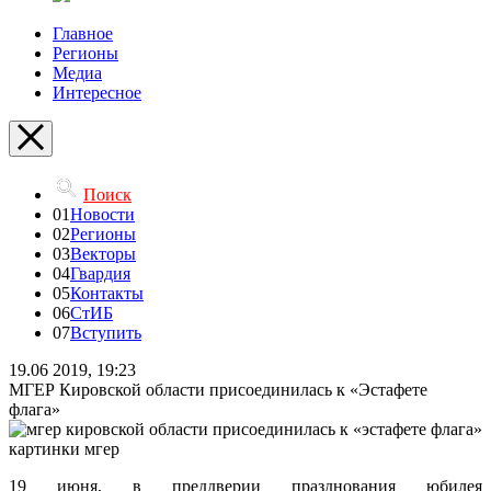
Главное
Регионы
Медиа
Интересное
Поиск
01
Новости
02
Регионы
03
Векторы
04
Гвардия
05
Контакты
06
СтИБ
07
Вступить
19.06 2019, 19:23
МГЕР Кировской области присоединилась к «Эстафете
флага»
19 июня, в преддверии празднования юбилея