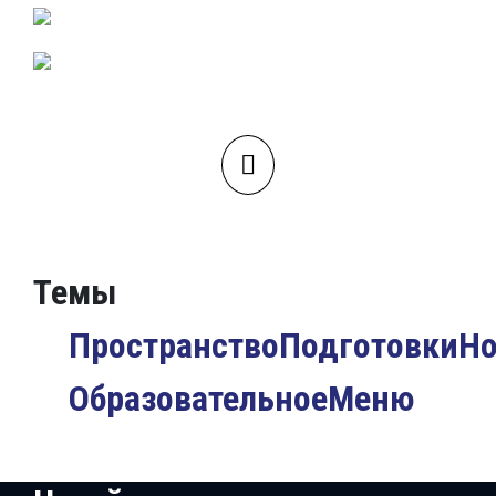
Темы
ПространствоПодготовкиН
ОбразовательноеМеню