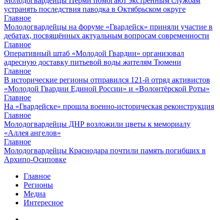
Молодогвардейцы Перми помогают экстренным службам
устранять последствия паводка в Октябрьском округе
Главное
Молодогвардейцы на форуме «Гвардейск» приняли участие в
дебатах, посвящённых актуальным вопросам современности
Главное
Оперативный штаб «Молодой Гвардии» организовал
адресную доставку питьевой воды жителям Тюмени
Главное
В исторические регионы отправился 121-й отряд активистов
«Молодой Гвардии Единой России» и «Волонтёрской Роты»
Главное
На «Гвардейске» прошла военно-историческая реконструкция
Главное
Молодогвардейцы ДНР возложили цветы к мемориалу
«Аллея ангелов»
Главное
Молодогвардейцы Краснодара почтили память погибших в
Архипо-Осиповке
Главное
Регионы
Медиа
Интересное