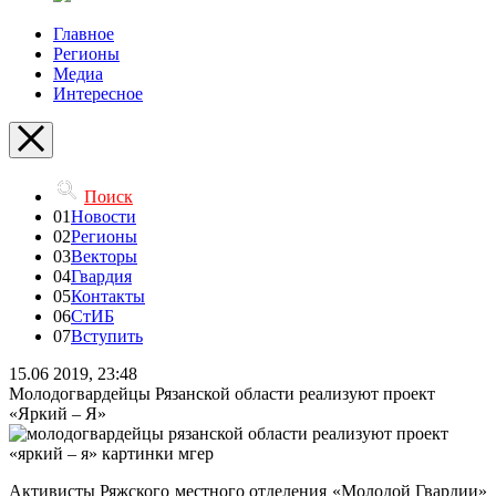
Главное
Регионы
Медиа
Интересное
Поиск
01
Новости
02
Регионы
03
Векторы
04
Гвардия
05
Контакты
06
СтИБ
07
Вступить
15.06 2019, 23:48
Молодогвардейцы Рязанской области реализуют проект
«Яркий – Я»
Активисты Ряжского местного отделения «Молодой Гвардии»