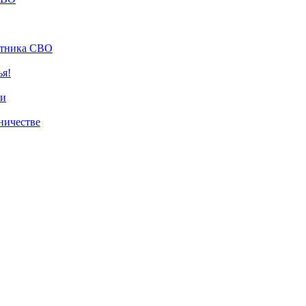
стника СВО
ья!
си
ничестве