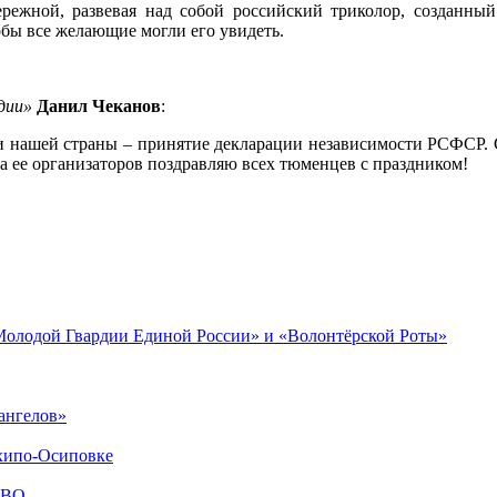
режной, развевая над собой российский триколор, создан
обы все желающие могли его увидеть.
дии»
Данил Чеканов
:
и нашей страны – принятие декларации независимости РСФСР. С
 ее организаторов поздравляю всех тюменцев с пра
здником!
«Молодой Гвардии Единой России» и «Волонтёрской Роты»
ангелов»
хипо-Осиповке
СВО