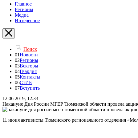
Главное
Регионы
Медиа
Интересное
Поиск
01
Новости
02
Регионы
03
Векторы
04
Гвардия
05
Контакты
06
СтИБ
07
Вступить
12.06 2019, 12:33
Накануне Дня России МГЕР Тюменской области провела акци
11 июня активисты Тюменского регионального отделения «Мол