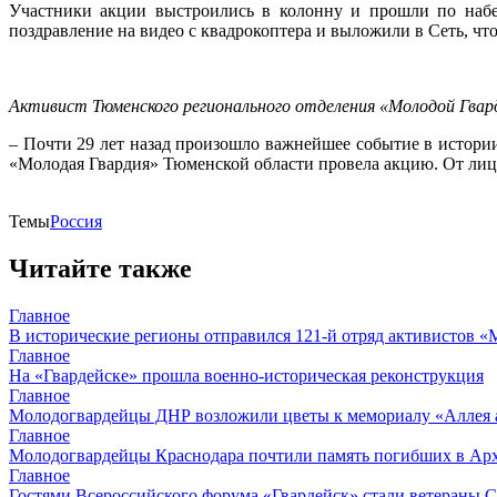
Участники акции выстроились в колонну и прошли по набе
поздравление на видео с квадрокоптера и выложили в Сеть, чт
Активист Тюменского регионального отделения «Молодой Гвар
–
Почти 29 лет назад произошло важнейшее событие в истори
«Молодая Гвардия» Тюменской области провела акцию. От лица
Темы
Россия
Читайте также
Главное
В исторические регионы отправился 121-й отряд активистов 
Главное
На «Гвардейске» прошла военно-историческая реконструкция
Главное
Молодогвардейцы ДНР возложили цветы к мемориалу «Аллея 
Главное
Молодогвардейцы Краснодара почтили память погибших в Ар
Главное
Гостями Всероссийского форума «Гвардейск» стали ветераны 