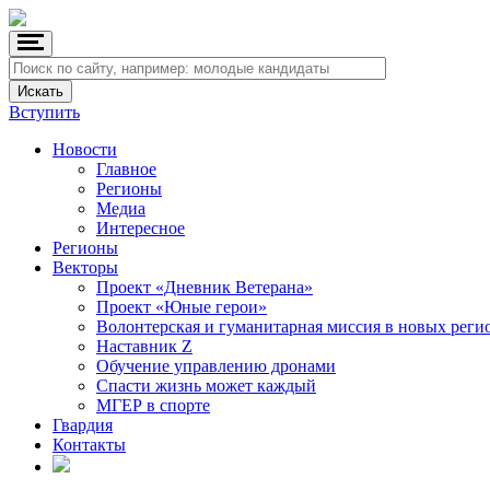
Вступить
Новости
Главное
Регионы
Медиа
Интересное
Регионы
Векторы
Проект «Дневник Ветерана»
Проект «Юные герои»
Волонтерская и гуманитарная миссия в новых реги
Наставник Z
Обучение управлению дронами
Спасти жизнь может каждый
МГЕР в спорте
Гвардия
Контакты