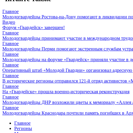
Главное
Молодогвардейцы Ростова-на-Дону помогают в ликвидации по
Видео
Форум «Гвардейск» завершен!
Главное
Молодогвардейцы принимают участие в международном трудов
Главное
Молодогвардейцы Перми помогают экстренным службам устран
Главное
Молодогвардейцы на форуме «Гвардейск» приняли участие в д
Главное
Оперативный штаб «Молодой Гвардии» организовал адресную
Главное
В исторические регионы отправился 121-й отряд активистов 
Главное
На «Гвардейске» прошла военно-историческая реконструкция
Главное
Молодогвардейцы ДНР возложили цветы к мемориалу «Аллея 
Главное
Молодогвардейцы Краснодара почтили память погибших в Ар
Главное
Регионы