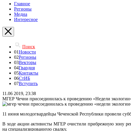
Главное
Регионы
Медиа
Интересное
Поиск
01
Новости
02
Регионы
03
Векторы
04
Гвардия
05
Контакты
06
СтИБ
07
Вступить
11.06 2019, 23:38
МГЕР Чечни присоединилась к проведению «Недели экологии
11 июня молодогвардейцы Чеченской Республики провели субб
В ходе акции активисты МГЕР очистили прибрежную зону рек
на специализированную свалку.