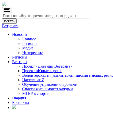
Вступить
Новости
Главное
Регионы
Медиа
Интересное
Регионы
Векторы
Проект «Дневник Ветерана»
Проект «Юные герои»
Волонтерская и гуманитарная миссия в новых реги
Наставник Z
Обучение управлению дронами
Спасти жизнь может каждый
МГЕР в спорте
Гвардия
Контакты