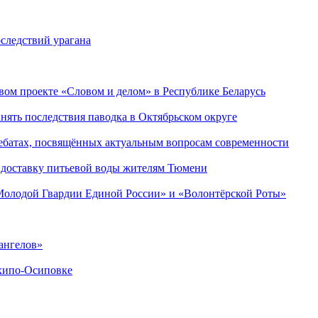
следствий урагана
ом проекте «Словом и делом» в Республике Беларусь
ять последствия паводка в Октябрьском округе
ебатах, посвящённых актуальным вопросам современности
 доставку питьевой воды жителям Тюмени
«Молодой Гвардии Единой России» и «Волонтёрской Роты»
ангелов»
хипо-Осиповке