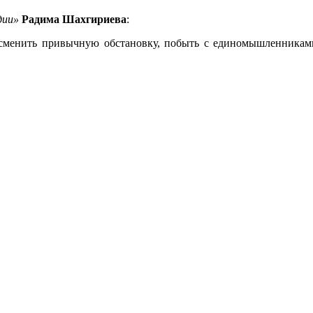
дии»
Радима Шахгириева
:
сменить привычную обстановку, побыть с единомышленниками