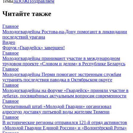
Темы
ЗаЗОЖ
Поздравляем
Читайте также
Главное
Молодогвардейцы Ростова-на-Дону помогают в ликвидации
последствий урагана
Видео
Форум «Гвардейск» завершен!
Главное
Молодогвардейцы принимают участие в международном
трудовом проекте «Словом и делом» в Республике Беларусь
Главное
Молодогвардейцы Перми помогают экстренным службам
устранять последствия паводка в Октябрьском округе
Главное
Молодогвардейцы на форуме «Гвардейск» приняли участие в
дебатах, посвящённых актуальным вопросам современности
Главное
Оперативный штаб «Молодой Гвардии» организовал
адресную доставку питьевой воды жителям Тюмени
Главное
В исторические регионы отправился 121-й отряд активистов
«Молодой Гвардии Единой России» и «Волонтёрской Роты»