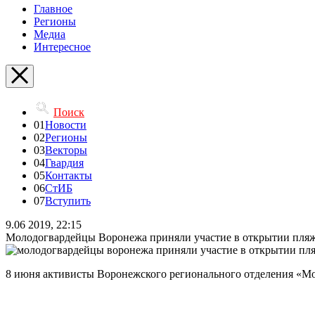
Главное
Регионы
Медиа
Интересное
Поиск
01
Новости
02
Регионы
03
Векторы
04
Гвардия
05
Контакты
06
СтИБ
07
Вступить
9.06 2019, 22:15
Молодогвардейцы Воронежа приняли участие в открытии пляж
8 июня активисты Воронежского регионального отделения «Мо