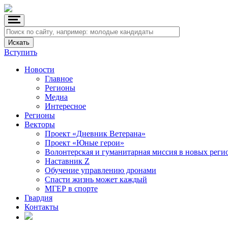
Вступить
Новости
Главное
Регионы
Медиа
Интересное
Регионы
Векторы
Проект «Дневник Ветерана»
Проект «Юные герои»
Волонтерская и гуманитарная миссия в новых реги
Наставник Z
Обучение управлению дронами
Спасти жизнь может каждый
МГЕР в спорте
Гвардия
Контакты