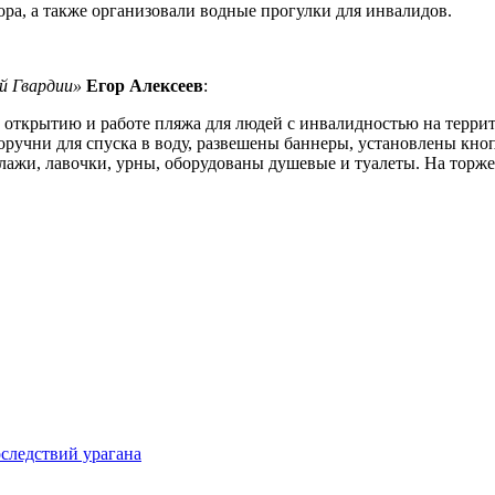
а, а также организовали водные прогулки для инвалидов.
ой Гвардии»
Егор Алексеев
:
 открытию и работе пляжа для людей с инвалидностью на терри
поручни для спуска в воду, развешены баннеры, установлены кн
ллажи, лавочки, урны, оборудованы душевые и туалеты. На тор
следствий урагана