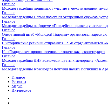
Главное
Молодогвардейцы принимают участие в международном трудов
Главное
Молодогвардейцы Перми помогают экстренным службам устран
Главное
Молодогвардейцы на форуме «Гвардейск» приняли участие в д
Главное
Оперативный штаб «Молодой Гвардии» организовал адресную
Главное
В исторические регионы отправился 121-й отряд активистов 
Главное
На «Гвардейске» прошла военно-историческая реконструкция
Главное
Молодогвардейцы ДНР возложили цветы к мемориалу «Аллея 
Главное
Молодогвардейцы Краснодара почтили память погибших в Ар
Главное
Регионы
Медиа
Интересное