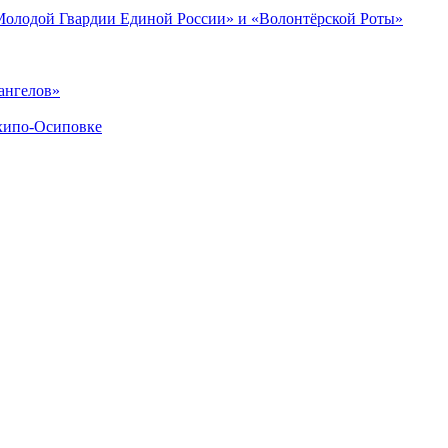
«Молодой Гвардии Единой России» и «Волонтёрской Роты»
ангелов»
хипо-Осиповке