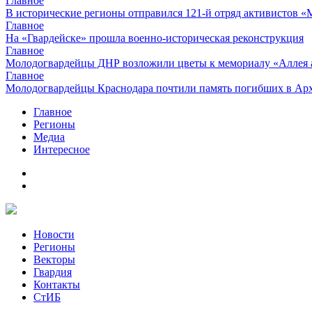
Главное
В исторические регионы отправился 121-й отряд активистов 
Главное
На «Гвардейске» прошла военно-историческая реконструкция
Главное
Молодогвардейцы ДНР возложили цветы к мемориалу «Аллея 
Главное
Молодогвардейцы Краснодара почтили память погибших в Ар
Главное
Регионы
Медиа
Интересное
Новости
Регионы
Векторы
Гвардия
Контакты
СтИБ