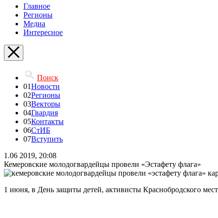
Главное
Регионы
Медиа
Интересное
Поиск
01
Новости
02
Регионы
03
Векторы
04
Гвардия
05
Контакты
06
СтИБ
07
Вступить
1.06 2019, 20:08
Кемеровские молодогвардейцы провели «Эстафету флага»
1 июня, в День защиты детей, активисты Краснобродского мес