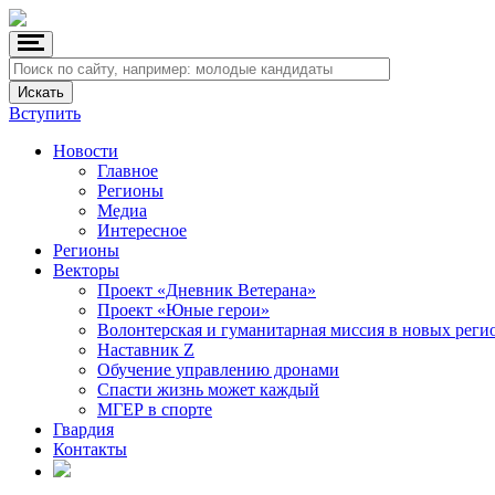
Вступить
Новости
Главное
Регионы
Медиа
Интересное
Регионы
Векторы
Проект «Дневник Ветерана»
Проект «Юные герои»
Волонтерская и гуманитарная миссия в новых реги
Наставник Z
Обучение управлению дронами
Спасти жизнь может каждый
МГЕР в спорте
Гвардия
Контакты