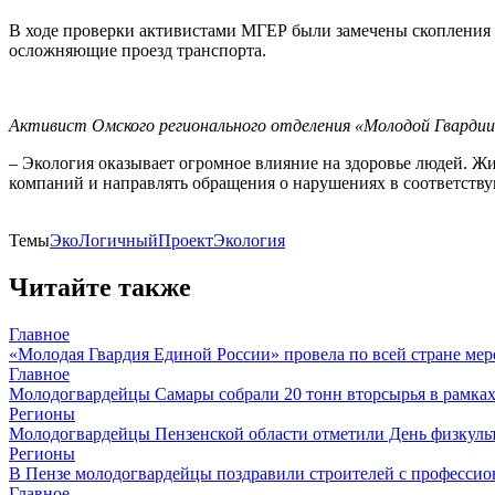
В ходе проверки активистами МГЕР были замечены скопления 
осложняющие проезд транспорта.
Активист Омского регионального отделения «Молодой Гварди
– Экология оказывает огромное влияние на здоровье людей. Жи
компаний и направлять обращения о нарушениях в соответств
Темы
ЭкоЛогичныйПроект
Экология
Читайте также
Главное
«Молодая Гвардия Единой России» провела по всей стране ме
Главное
Молодогвардейцы Самары собрали 20 тонн вторсырья в рамках
Регионы
Молодогвардейцы Пензенской области отметили День физкуль
Регионы
В Пензе молодогвардейцы поздравили строителей с професси
Главное