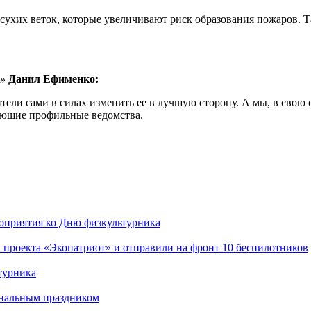
сухих веток, которые увеличивают риск образования пожаров. Т
и»
Данил Ефименко:
тели сами в силах изменить ее в лучшую сторону. А мы, в свою
ующие профильные ведомства.
роприятия ко Дню физкультурника
 проекта «Экопатриот» и отправили на фронт 10 беспилотников
турника
ональным праздником