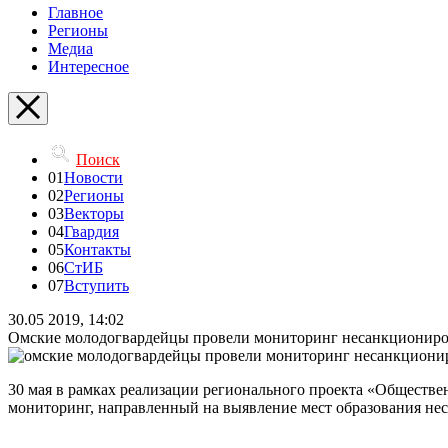
Главное
Регионы
Медиа
Интересное
Поиск
01
Новости
02
Регионы
03
Векторы
04
Гвардия
05
Контакты
06
СтИБ
07
Вступить
30.05 2019, 14:02
Омские молодогвардейцы провели мониторинг несанкциониро
30 мая в рамках реализации регионального проекта «Общест
мониторинг, направленный на выявление мест образования не