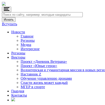
Вступить
Новости
Главное
Регионы
Медиа
Интересное
Регионы
Векторы
Проект «Дневник Ветерана»
Проект «Юные герои»
Волонтерская и гуманитарная миссия в новых реги
Наставник Z
Обучение управлению дронами
Спасти жизнь может каждый
МГЕР в спорте
Гвардия
Контакты